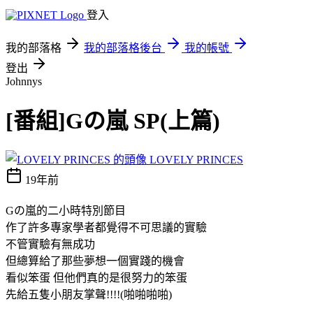
登入
我的部落格
我的部落格後台
我的帳號
登出
Johnnys
[番組]Gの嵐 SP(上篇)
LOVELY PRINCES
19年前
Gの嵐的二小時特別節目
作了許多專家學者都覺得不可思議的實驗
不管實驗有無成功
但總算給了那些夢想一個實踐的機會
看似笨蛋 但他們真的是很努力的笨蛋
先給五隻小朋友掌聲!!!!(啪啪啪啪)