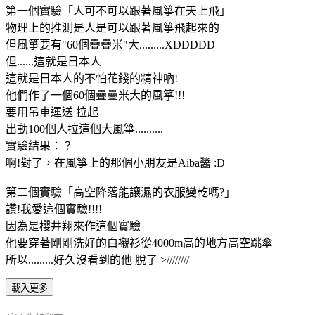
第一個實驗「人可不可以跟著風箏在天上飛」
物理上的推測是人是可以跟著風箏飛起來的
但風箏要有"60個疊疊米"大.........XDDDDD
但......這就是日本人
這就是日本人的不怕花錢的精神吶!
他們作了一個60個疊疊米大的風箏!!!
要用吊車運送 拉起
出動100個人拉這個大風箏..........
實驗結果：？
啊!對了，在風箏上的那個小朋友是Aiba醬 :D
第二個實驗「高空降落能讓濕的衣服變乾嗎?」
讚!我愛這個實驗!!!!
因為是櫻井翔來作這個實驗
他要穿著剛剛洗好的白襯衫從4000m高的地方高空跳傘
所以.........好久沒看到的他 脫了 >////////
載入更多