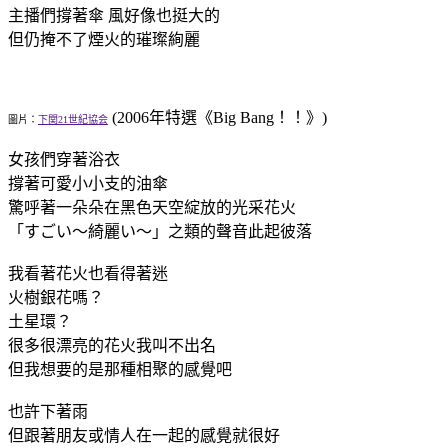
主播們撐著傘 風好像也挺大的
但仍掩不了煙火的璀璨絢麗
(2006年特選《Big Bang！！》)
圖片：
下関21世紀協会
女孩們穿著浴衣
撐著可愛小小支的油傘
驚呼著一朵朵在黑色天空綻放的光采花火
「すごい～綺麗い～」之類的聲音此起彼落
我看著花火也看得著迷
火樹銀花嗎？
土星環？
很多很漂亮的花火我叫不出名
但我想要的是那種相聚的感覺吧
也許下著雨
但跟著朋友或情人在一起的感覺就很好