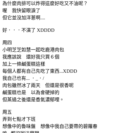
為什麼肉排可以炸得這麼好吃又不油呢？
喔 我快留眼淚了
但它並沒加洋蔥啊....
好．．．不演了 XDDDD
周四
小明芝芝如慧一起吃鹿港肉包
我應該說 還好我只買６個
加上一條鹹蛋糕這樣
每個人都有自己先吃了東西...XDDD
我自己也有... ．_．/
肉包雖然冰了兩天 但還是很香呢
鹹蛋糕也是 以為會硬掉的
但蒸過之後還是香氣濃郁哩。
周五
弄到七點才下班
想像中的魯味盤 想像中我自己要帶的碧羅春