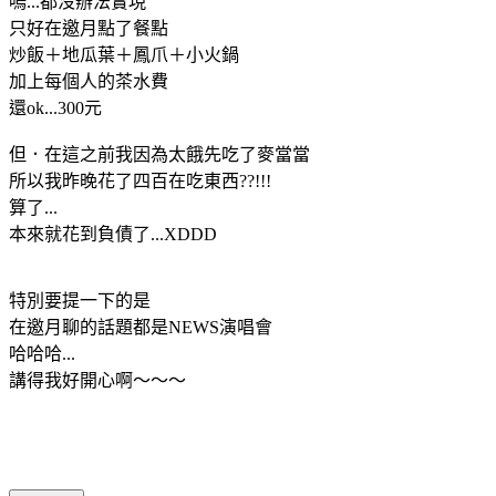
嗚...都沒辦法實現
只好在邀月點了餐點
炒飯＋地瓜葉＋鳳爪＋小火鍋
加上每個人的茶水費
還ok...300元
但．在這之前我因為太餓先吃了麥當當
所以我昨晚花了四百在吃東西??!!!
算了...
本來就花到負債了...XDDD
特別要提一下的是
在邀月聊的話題都是NEWS演唱會
哈哈哈...
講得我好開心啊～～～