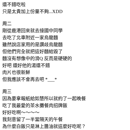
還不錯吃啦
只是太貴加上份量不夠...XDD
周二
剛從鹿港回來就去接國中同學
去吃了北車附近一家烏龍麵
雖然說店家用的是讚歧烏龍麵
但他們完全就把這好麵給毀了
麵沒有想像中的滑Q 反而是硬硬的
好吧 還好他的湯還不錯
肉片也很新鮮
但我應該不會再去吧 *___*
周三
因為要拿報紙給如慧所以就約了一起晚餐
吃了我最愛的茶水攤餐肉招牌飯
好好吃啊～～～～
我刻意留了一半當隔天的午餐
為什麼白飯只是淋上醬油就這麼好吃呢？