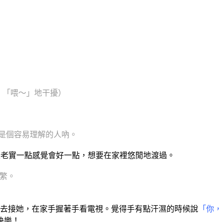
～」「喂～」地干擾）
真是個容易理解的人吶。
討厭的。所以還是老實一點感覺會好一點，想要在家裡悠閒地渡過。
頻繁。
然後開車去接她，在家手握著手看電視。覺得手有點汗濕的時候說
「你，
快樂！