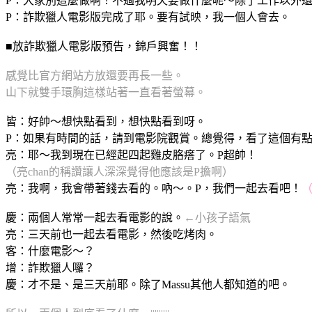
P：大家別這麼做啊！不過我明天要做什麼呢～除了工作以外
P：詐欺獵人電影版完成了耶。要有試映，我一個人會去。
■放詐欺獵人電影版預告，錦戶興奮！！
感覺比官方網站方放還要再長一些。
山下就雙手環胸這樣站著一直看著螢幕。
皆：好帥～想快點看到，想快點看到呀。
P：如果有時間的話，請到電影院觀賞。總覺得，看了這個有
亮：耶～我到現在已經起四起雞皮胳瘩了。P超帥！
（亮chan的稱讚讓人深深覺得他應該是P擔啊）
亮：我啊，我會帶著錢去看的。吶～。P，我們一起去看吧！
（
慶：兩個人常常一起去看電影的說。
←小孩子語氣
亮：三天前也一起去看電影，然後吃烤肉。
客：什麼電影～？
增：詐欺獵人囉？
慶：才不是、是三天前耶。除了Massu其他人都知道的吧。