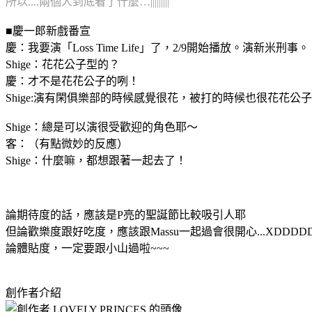
所以....兩個人到底看了什麼…|||||||||
■慶一郎新戲番宣
慶：我要演「Loss Time Life」了，2/9開始播放。演新米刑事。
Shige：花花公子型的？
慶：才不是花花公子的咧！
Shige:演有閑俱樂部的時候感覺很花，被打的時候也很花花公
Shige：總是可以演很受歡迎的角色耶～
客：（有點微妙的反應）
Shige：什麼嘛，都想跟著一起去了！
論期待度的話，應該是P亮的聖誕節比較吸引人耶
但論歡樂度跟好吃度，應該跟Massu一起過會很開心...XDDDD
論體貼度，一定要跟小山過啦~~~
創作者介紹