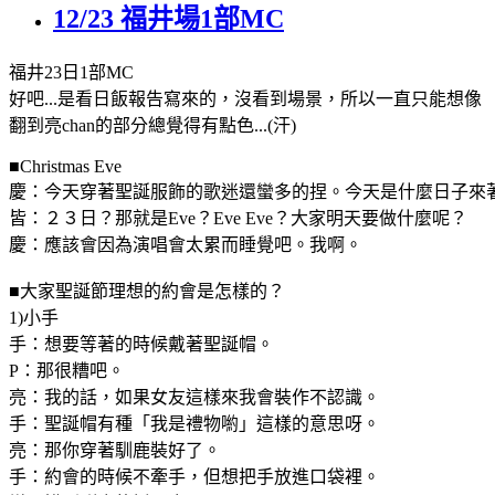
12/23 福井場1部MC
福井23日1部MC
好吧...是看日飯報告寫來的，沒看到場景，所以一直只能想像
翻到亮chan的部分總覺得有點色...(汗)
■Christmas Eve
慶：今天穿著聖誕服飾的歌迷還蠻多的捏。今天是什麼日子來
皆：２３日？那就是Eve？Eve Eve？大家明天要做什麼呢？
慶：應該會因為演唱會太累而睡覺吧。我啊。
■大家聖誕節理想的約會是怎樣的？
1)小手
手：想要等著的時候戴著聖誕帽。
P：那很糟吧。
亮：我的話，如果女友這樣來我會裝作不認識。
手：聖誕帽有種「我是禮物喲」這樣的意思呀。
亮：那你穿著馴鹿裝好了。
手：約會的時候不牽手，但想把手放進口袋裡。