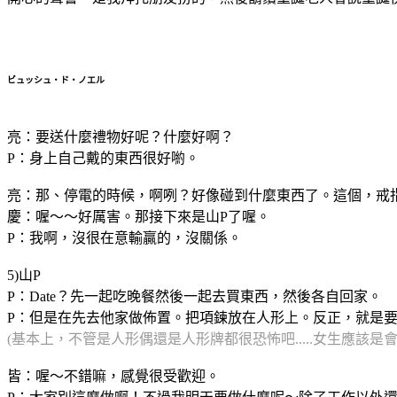
ビュッシュ・ド・ノエル
亮：要送什麼禮物好呢？什麼好啊？
P：身上自己戴的東西很好喲。
亮：那、停電的時候，啊咧？好像碰到什麼東西了。這個，戒
慶：喔～～好厲害。那接下來是山P了喔。
P：我啊，沒很在意輸贏的，沒關係。
5)山P
P：Date？先一起吃晚餐然後一起去買東西，然後各自回家。
P：但是在先去他家做佈置。把項鍊放在人形上。反正，就是要讓她有
(基本上，不管是人形偶還是人形牌都很恐怖吧.....女生應該是
皆：喔～不錯嘛，感覺很受歡迎。