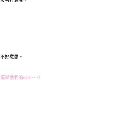
還沒有打算喔。
點不好意思。
這是他們的date~~~）