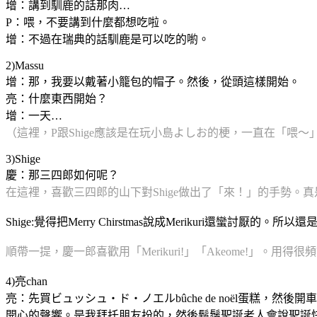
增：講到馴鹿的話那肉…
P：喂，不要講到什麼都想吃啦。
增：不過在瑞典的話馴鹿是可以吃的喲。
2)Massu
增：那，我要以戴著小籠包的帽子。然後，從頭這樣開始。
亮：什麼東西開始？
增：一天…
（這裡，P跟Shige應該是在玩小島よしお的梗，一直在「喂
3)Shige
慶：那三四郎如何呢？
在這裡，喜歡三四郎的山下對Shige做出了「來！」的手勢。
Shige:覺得把Merry Chirstmas說成Merikuri還蠻
順帶一提，慶一郎喜歡用「Merikuri!」「Akeome!」。用得很
4)亮chan
亮：先買ビュッシュ・ド・ノエルbûche de noël蛋糕，
開心的聲響。是我拜托朋友扮的，然後鬍鬚聖誕老人會說聖誕