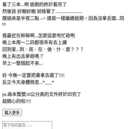
看了三本...啊 逾期的終於看完了
然後就 好睏好睏 就睡著了.......................
醒過來是半夜二點 --> 還是一樣繼續逾期，因為沒拿去還...冏
rz
我最近在幹嘛啊...怎麼這麼地忙碌咧
晚上本周一二四都很乖有去上課
回到家...到．底．在．做．什．麼？？？
晚上有出去夢遊嗎？
早上一整個起不來...
好 今晚一定要把書拿去還了!!!!
反正今天身體微恙...*___*
ps.兩本整整10公分高的文件終於印完了
超開心的啦!!!!
載入更多