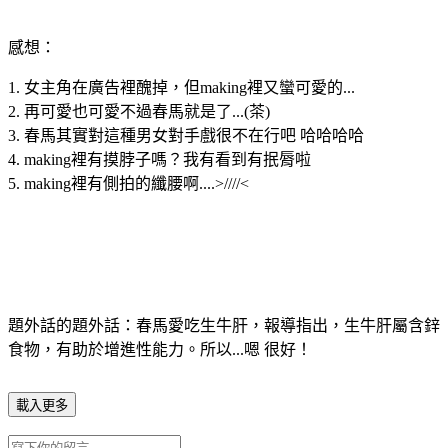
感想：
1. 女主角在廣告裡醜掉，但making裡又蠻可愛的...
2. 再可愛也可愛不過春馬就是了...(茶)
3. 春馬其實對這種男女對手戲很不在行吧 哈哈哈哈
4. making裡有摸脖子嗎？我有看到有抿脣啦
5. making裡有側拍的纖腰啊....>////<
題外話的題外話：春馬愛吃生牛肝，報導指出，生牛肝屬含鋅
食物，有助於增進性能力。所以...嗯 很好！
載入更多