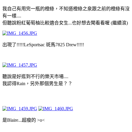
我自己有用完一瓶的橙綠，不知道橙綠之泉跟之前的橙綠有沒
有一樣....
但聽說粉紅葡萄柚比較適合女生...也好想去聞看看喔 (繼續滾)
出現了!!!!!LeSportsac 斑馬7825 Drew!!!!!
聽說是好逛到不行的樂天市場....
我認得Rain，另外那個男生是？？
是Blaire...超瘦的 >o<