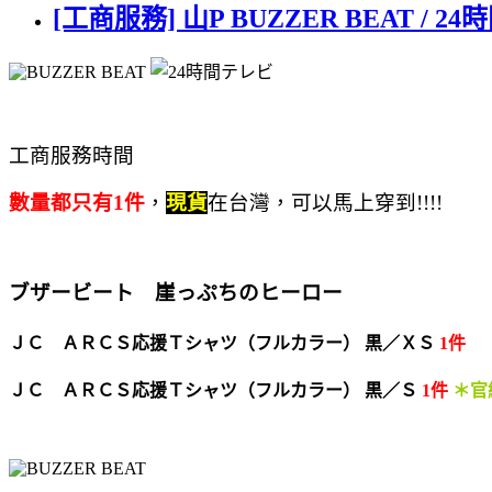
[工商服務] 山P BUZZER BEAT / 2
工商服務時間
數量都只有1件
，
現貨
在台灣，可以馬上穿到!!!!
ブザービート 崖っぷちのヒーロー
ＪＣ ＡＲＣＳ応援Ｔシャツ（フルカラー） 黒／ＸＳ
1件
ＪＣ ＡＲＣＳ応援Ｔシャツ（フルカラー） 黒／Ｓ
1件
＊官