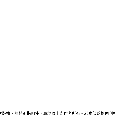
之版權，除特別指明外，屬於原出處作者所有。若本部落格內刋載