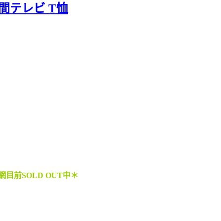
4時間テレビ T恤
網目前SOLD OUT中＊