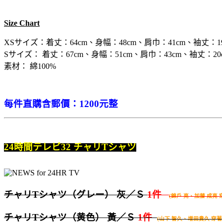
Size Chart
XSサイズ：着丈：64cm、身幅：48cm、肩巾：41cm、袖丈：19
Sサイズ： 着丈：67cm、身幅：51cm、肩巾：43cm、袖丈：20
素材： 綿100%
每件直購含郵價：120
0元整
24時間テレビ32 チャリTシャツ
チャリTシャツ
（グレー） 灰／Ｓ
1件
(錦戶 亮、加藤 成亮 
チャリTシャツ
（黄色） 黃／Ｓ
1件
(山下 智久、增田貴久 穿著