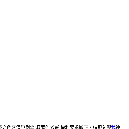
之內容侵犯到您(原著作者)的權利要求撤下，請即刻與
我
連