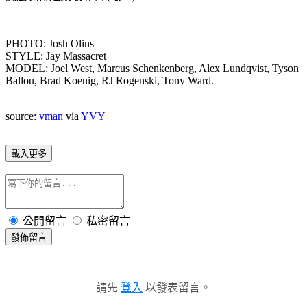
PHOTO: Josh Olins
STYLE: Jay Massacret
MODEL: Joel West, Marcus Schenkenberg, Alex Lundqvist, Tyson
Ballou, Brad Koenig, RJ Rogenski, Tony Ward.
source:
vman
via
YVY
載入更多
公開留言
私密留言
發佈留言
請先
登入
以發表留言。