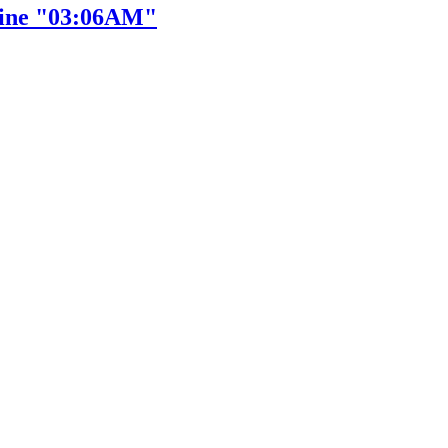
zine "03:06AM"