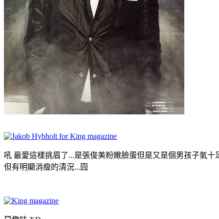
吼 最愛這樣挑眉了...是張俊美粉嫩臉蛋但是又是個男孩子氣十
但有明顯消瘦的清況...囧