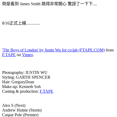
倒是看到 James Smith 跳得非常開心 驚訝了一下下....
8/16正式上線.............
'The Boys of London' by Justin Wu for co:lab (FTAPE.COM)
from
F.TAPE
on
Vimeo
.
Photography: JUSTIN WU
Styling: GARTH SPENCER
Hair: GregoryDean
Make-up: Kenneth Soh
Casting & production:
F.TAPE
Alex S (Next)
Andrew Hulme (Storm)
Caspar Pole (Premier)