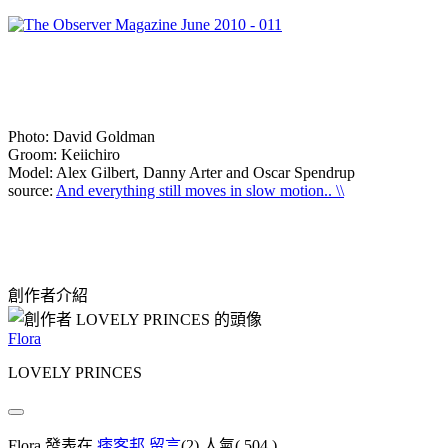
Photo: David Goldman
Groom: Keiichiro
Model: Alex Gilbert, Danny Arter and Oscar Spendrup
source:
And everything still moves in slow motion.. \\
創作者介紹
Flora
LOVELY PRINCES
Flora 發表在
痞客邦
留言
(2)
人氣(
504
)