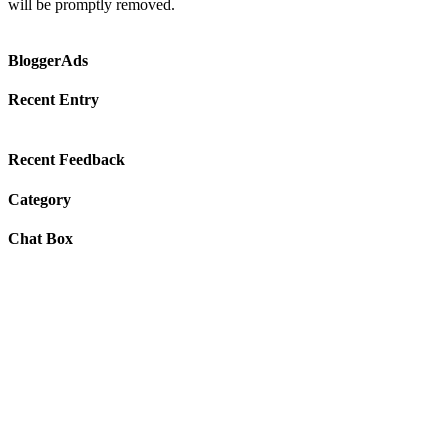
will be promptly removed.
BloggerAds
Recent Entry
Recent Feedback
Category
Chat Box