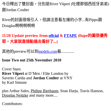
今日釋出了雙封面，分別是River Viiperi (吐煙那個西班牙弟弟)
跟Jordan Coulter
River的封面很吸引人，但請注意看左邊的小字...有Pippo跟
Douglas啊啊啊啊啊
11/28 Update preview from
offcial
&
FTAPE
(ftape的圖很優秀
耶，大家就直接點過去看好了...)
其他的preview可以到
models.com
看.............
Issue Two out 25th November 2010
Cover Stars:
River Viiperi
at D’Men / Elite London by
Saverio Cardia and
Jordan Coulter
at VNY
by Karl Simone
plus Arthur Sales,
Philipp Bierbaum
, Sean Harju, Travis Hanson,
Douglas Neitzke
and many more....
Contributors: