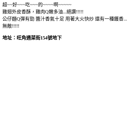
超~~好~~~吃~~~的~~~~啊~~~~~
雞翅外皮香酥，雞肉Q嫩多油...絕讚!!!!!
公仔麵Q彈有勁 醬汁香氣十足 用著大火快炒 還有一種鑊香...
無敵!!!!!
地址：旺角通菜街154號地下