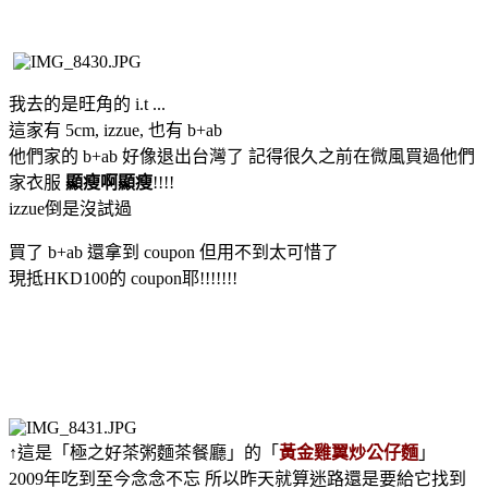
我去的是旺角的 i.t ...
這家有 5cm, izzue, 也有 b+ab
他們家的 b+ab 好像退出台灣了 記得很久之前在微風買過他們
家衣服
顯瘦啊顯瘦
!!!!
izzue倒是沒試過
買了 b+ab 還拿到 coupon 但用不到太可惜了
現抵HKD100的 coupon耶!!!!!!!
↑這是「極之好茶粥麵茶餐廳」的「
黃金雞翼炒公仔麵
」
2009年吃到至今念念不忘 所以昨天就算迷路還是要給它找到