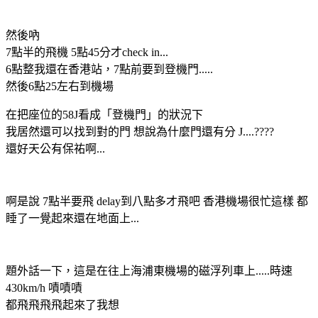
然後吶
7點半的飛機 5點45分才check in...
6點整我還在香港站，7點前要到登機門.....
然後6點25左右到機場
在把座位的58J看成「登機門」的狀況下
我居然還可以找到對的門 想說為什麼門還有分 J....????
還好天公有保祐啊...
啊是說 7點半要飛 delay到八點多才飛吧 香港機場很忙這樣 都
睡了一覺起來還在地面上...
題外話一下，這是在往上海浦東機場的磁浮列車上.....時速
430km/h 嘖嘖嘖
都飛飛飛飛起來了我想