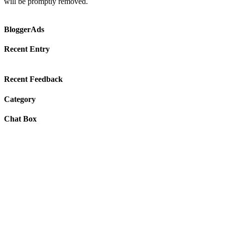
will be promptly removed.
BloggerAds
Recent Entry
Recent Feedback
Category
Chat Box