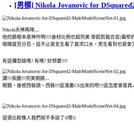
[男模] Nikola Jovanovic for DSquared
Nikola天神再降....
他的臉根本是神作啊!!!!身材比例也超完美 穿起剪裁合宜(偏窄的
吸睛度百分百，這不止是女生看了直流口水，男生看到也是會又羨慕又
有這種型錄嗎? 有嗎? 好想要!!!!
讚!!!長腿!!!完美側臉....
眼鏡，後梳西裝頭，西裝!!!這漫畫CS出來的吧!!!這怎麼會是真人呢??
這張比較像人我們就不多談了!(喂!)