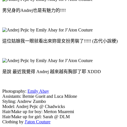
男兒身的Andrej也是有魅力的!!!!
這位姑娘我一眼就看出來妳是女扮男裝了!!!!! (古代小說梗)
是說 最近我覺得 Andrej 越來越有胸部了耶 XDDD
Photography:
Emily Abay
Assistants: Bernie Gueit and Luca Milone
Styling: Andrew Zumbo
Model: Andrej Pejic @ Chadwicks
Hair/Make up for boy: Merton Muaremi
Hair/Make up for girl: Sarah @ DLM
Clothing by
J'aton Couture