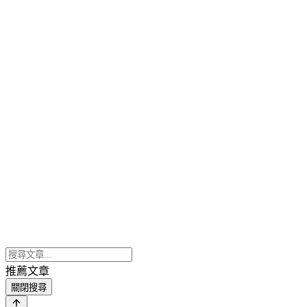
推薦文章
關閉搜尋