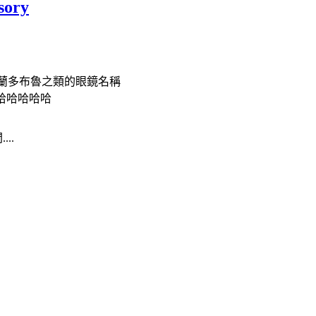
sory
久、奧蘭多布魯之類的眼鏡名稱
噗哈哈哈哈哈
..