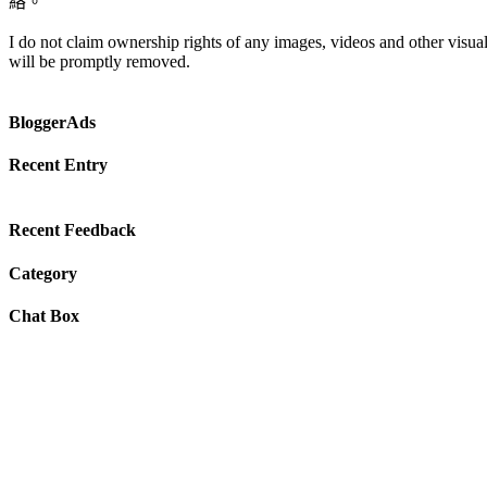
絡。
I do not claim ownership rights of any images, videos and other visual
will be promptly removed.
BloggerAds
Recent Entry
Recent Feedback
Category
Chat Box