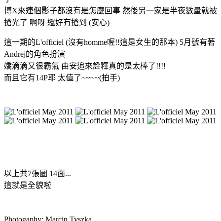
博X來連個影子都沒有是怎麼回事 然後另一家是半夜數量就被
搶光了 啊呀 還好有搶到 (安心)
這一期的L'officiel (沒有homme喔!!這是女生的那本) 5月號有著
Andrej的角色扮演
嬌滴滴又很霸氣 由安追來詮釋真的是太棒了!!!!
而且它有14P耶 太值了~~~~(拍手)
以上共7張圖 14面...
這就是全貌啦
Photogaphy: Marcin Tyszka