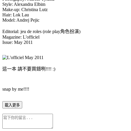
Style: Alexandra Elbim
Make-up: Christina Lutz
Hair: Lok Lau
Model: Andrej Pejic
Editorial: jeu de roles (role play角色扮演)
Magazine: L'officiel
Issue: May 2011
這一本 請不要買錯咧!!!! :)
snap by me!!!!
載入更多