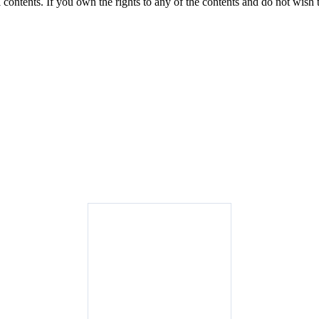
 contents. If you own the rights to any of the contents and do not wish