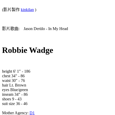
(影片製作
kinkilan
)
影片歌曲: Jason Derülo - In My Head
Robbie Wadge
height 6' 1" - 186
chest 34" - 86
waist 30" - 76
hair Lt. Brown
eyes Blue/green
inseam 34" - 86
shoes 9 - 43
suit size 36 - 46
Mother Agency:
D1