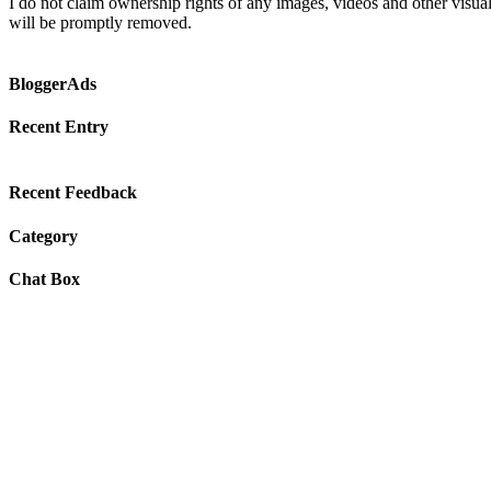
I do not claim ownership rights of any images, videos and other visual
will be promptly removed.
BloggerAds
Recent Entry
Recent Feedback
Category
Chat Box