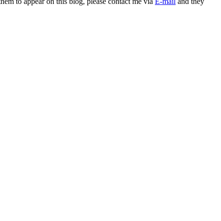
 them to appear on this blog, please contact me via
E-mail
and they