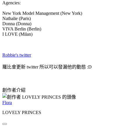
Agencies:
New York Model Management (New York)
Nathalie (Paris)
Donna (Donna)
VIVA Berlin (Berlin)
I LOVE (Milan)
Robbie's twitter
羅比會更新 twitter 所以可以發漏他的動態 :D
創作者介紹
Flora
LOVELY PRINCES